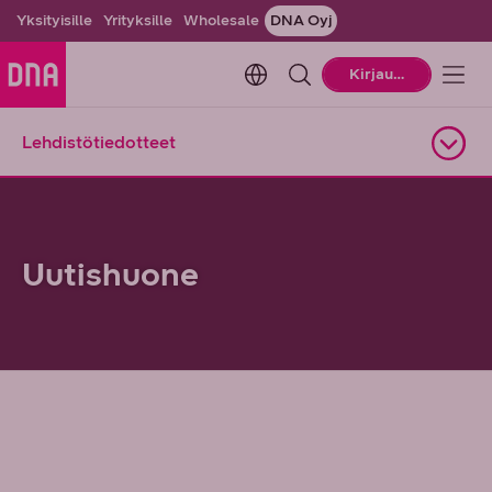
Yksityisille
Yrityksille
Wholesale
DNA Oyj
Change language. Current la
Kirjaudu
Lehdistötiedotteet
Avaa alasivuvalikko
Uutishuone