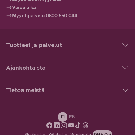
Varaa aika
Myyntipalvelu 0800 550 044
Tuotteet ja palvelut
Ajankohtaista
Tietoa meistä
FI
EN
Yksityisille
Yrityksille
Wholesale
DNA Oyj