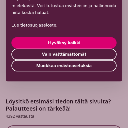
mielekästä. Voit tutustua evästeisiin ja hallinnoida
niitä koska haluat.
DNA:n blogit & artikkelit
Lue tietosuojaseloste.
DNA:n blogeista & artikkeleista löydät
ajankohtaista tietoa tietoliikennealaan liittyen.
Hyväksy kaikki
Lue lisää
Vain välttämättömät
Muokkaa evästeasetuksia
Löysitkö etsimäsi tiedon tältä sivulta?
Palautteesi on tärkeää!
4392
vastausta