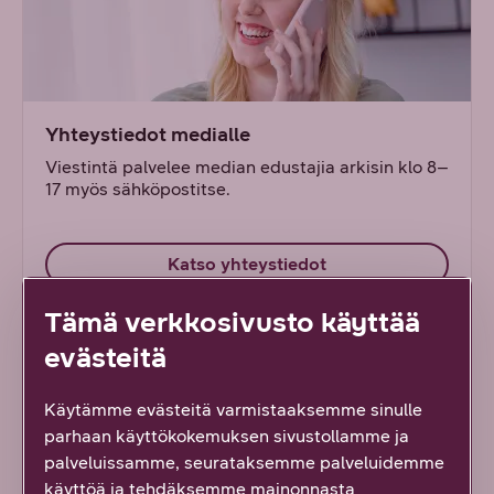
Yhteystiedot medialle
Viestintä palvelee median edustajia arkisin klo 8–
17 myös sähköpostitse.
Katso yhteystiedot
Tämä verkkosivusto käyttää
evästeitä
Käytämme evästeitä varmistaaksemme sinulle
parhaan käyttökokemuksen sivustollamme ja
palveluissamme, seurataksemme palveluidemme
käyttöä ja tehdäksemme mainonnasta