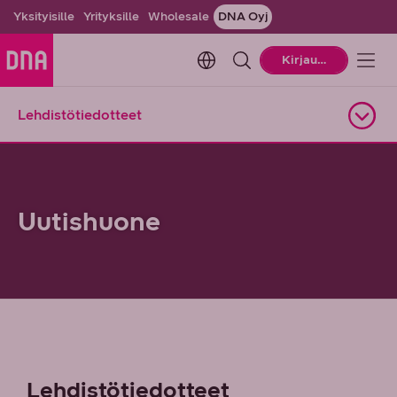
Yksityisille
Yrityksille
Wholesale
DNA Oyj
Change language. Current la
Kirjaudu
Lehdistötiedotteet
Avaa alasivuvalikko
Uutishuone
Lehdistötiedotteet