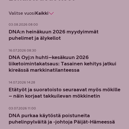
Valitse vuosi
Kaikki
03.08.2026 08:00
DNA:n heinäkuun 2026 myydyimmät
puhelimet ja älykellot
16.07.2026 08:30
DNA Oyj:n huhti–kesäkuun 2026
liiketoimintakatsaus: Tasainen kehitys jatkui
kireässä markkinatilanteessa
14.07.2026 14:28
Etätyöt ja suoratoisto seuraavat myös mökille
– näin korjaat takkuilevan mökkinetin
03.07.2026 11:00
DNA purkaa käytöstä poistuneita
puhelinpylväitä ja -johtoja Päijät-Hämeessä