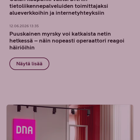
tietoliikennepalveluiden toimittajaksi
alueverkkoihin ja internetyhteyksiin
12.06.2026 13:35
Puuskainen myrsky voi katkaista netin
hetkessä – näin nopeasti operaattori reagoi
häiriöihin
Näytä lisää