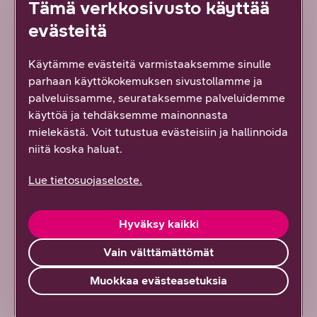
Tämä verkkosivusto käyttää
evästeitä
DNA:n kuvapankki
Käytämme evästeitä varmistaaksemme sinulle
Kuvapankista löydät rekisteröitymällä paljon
parhaan käyttökokemuksen sivustollamme ja
tietoliikennealaan ja DNA:han liittyviä kuvia.
palveluissamme, seurataksemme palveluidemme
käyttöä ja tehdäksemme mainonnasta
Lue lisää
mielekästä. Voit tutustua evästeisiin ja hallinnoida
niitä koska haluat.
Lue tietosuojaseloste.
Hyväksy kaikki
Vain välttämättömät
Muokkaa evästeasetuksia