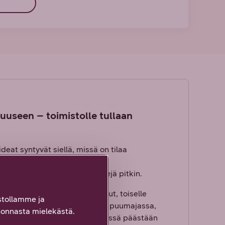
useen – toimistolle tullaan
eat syntyvät siellä, missä on tilaa
eet. Siksi suhtaudumme innolla
pää löytyy yhä useampia reittejä pitkin.
ä. Yhdelle sopii aikaiset aamut, toiselle
tollamme ja
 töitä missä ja milloin haluat; puumajassa,
onnasta mielekästä.
Kun tavoitteet täyttyvät ja yhdessä päästään