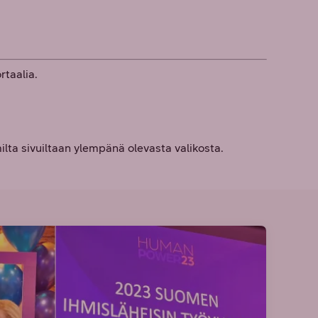
taalia.
omilta sivuiltaan ylempänä olevasta valikosta.