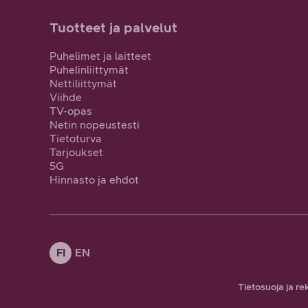
Tuotteet ja palvelut
Puhelimet ja laitteet
Puhelinliittymät
Nettiliittymät
Viihde
TV-opas
Netin nopeustesti
Tietoturva
Tarjoukset
5G
Hinnasto ja ehdot
FI
EN
Tietosuoja ja re