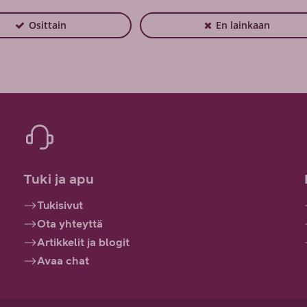
Osittain
En lainkaan
Tuki ja apu
Tukisivut
Ota yhteyttä
Artikkelit ja blogit
Avaa chat