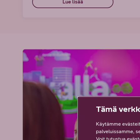
Lue lisää
Tämä verkko
Käytämme evästeit
palveluissamme, s
Voit tutustua eväste