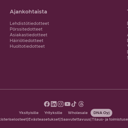
Ajankohtaista
Lehdistötiedotteet
Pörssitedotteet
Asiakastiedotteet
Häiriötiedotteet
Huoltotiedotteet
Yksityisille
Yrityksille
Wholesale
DNA Oyj
kisteriselosteet
|
Evästeasetukset
|
Saavutettavuus
|
Tilaus- ja toimistus