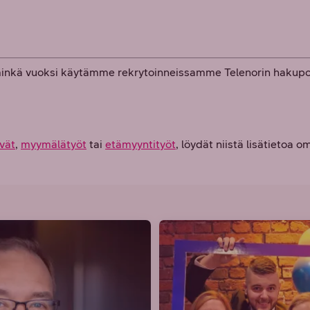
minkä vuoksi käytämme rekrytoinneissamme Telenorin hakupor
vät
,
myymälätyöt
tai
etämyyntityöt
, löydät niistä lisätietoa 