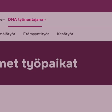
le
DNA työnantajana
mälätyöt
Etämyyntityöt
Kesätyöt
met työpaikat