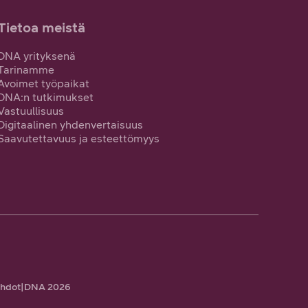
Tietoa meistä
DNA yrityksenä
Tarinamme
Avoimet työpaikat
DNA:n tutkimukset
Vastuullisuus
Digitaalinen yhdenvertaisuus
Saavutettavuus ja esteettömyys
ehdot
|
DNA 2026