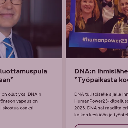
 luottamuspula
DNA:n ihmislähei
aan”
”Työpaikasta koe
 on ollut yksi DNA:n
DNA tuli toiselle sijalle 
Työnteon vapaus on
HumanPower23-kilpailussa
t iskostua osaksi
2023. DNA sai raadilta eri
kaiken keskiöön ja työntek