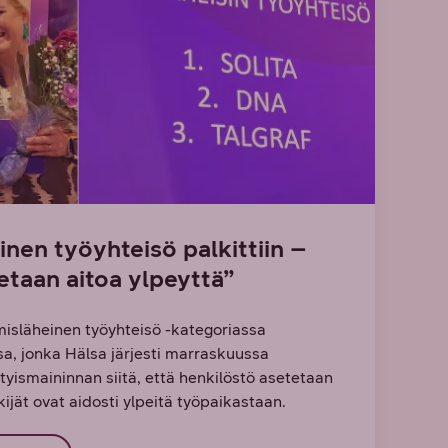
nen työyhteisö palkittiin –
taan aitoa ylpeyttä”
Ihmisläheinen työyhteisö -kategoriassa
, jonka Hälsa järjesti marraskuussa
tyismaininnan siitä, että henkilöstö asetetaan
ijät ovat aidosti ylpeitä työpaikastaan.