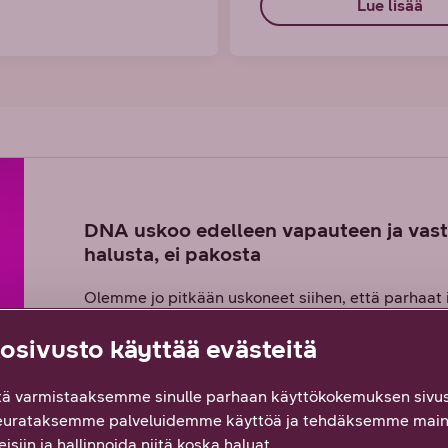
Lue lisää
DNA uskoo edelleen vapauteen ja vastu
halusta, ei pakosta
Olemme jo pitkään uskoneet siihen, että parhaat id
ajatella. Tärkeintä ei ole missä teet, vaan mitä t
sivusto käyttää evästeitä
tulevaisuuden työtapoihin, joilla yhteinen määrän
Vaikka teemme töitä yhdessä, olemme silti yksilöit
ä varmistaaksemme sinulle parhaan käyttökokemuksen sivus
parhaat ideat tuo auringonlasku. Meillä saat tehdä
eurataksemme palveluidemme käyttöä ja tehdäksemme main
kirjastossa, mökillä, toimistolla, lempipaikassa. 
isiin ja hallinnoida niitä koska haluat.