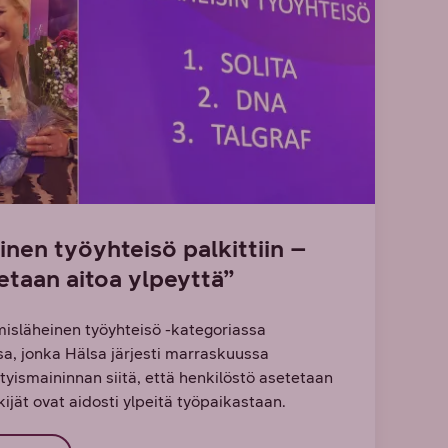
nen työyhteisö palkittiin –
taan aitoa ylpeyttä”
Ihmisläheinen työyhteisö -kategoriassa
, jonka Hälsa järjesti marraskuussa
tyismaininnan siitä, että henkilöstö asetetaan
ijät ovat aidosti ylpeitä työpaikastaan.