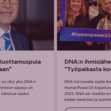
 luottamuspula
DNA:n ihmislähei
aan”
”Työpaikasta koe
 on ollut yksi DNA:n
DNA tuli toiselle sijalle 
Työnteon vapaus on
HumanPower23-kilpailussa
t iskostua osaksi
2023. DNA sai raadilta eri
kaiken keskiöön ja työntek