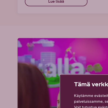
Lue lisää
Tämä verkko
Käytämme evästeit
palveluissamme, s
Voit tutustua eväste