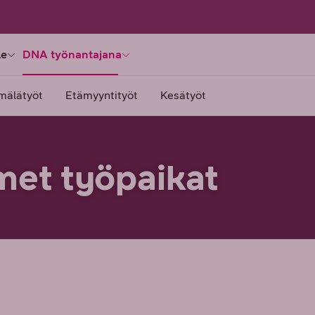
le
DNA työnantajana
mälätyöt
Etämyyntityöt
Kesätyöt
met työpaikat