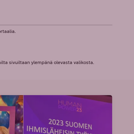
taalia.
omilta sivuiltaan ylempänä olevasta valikosta.