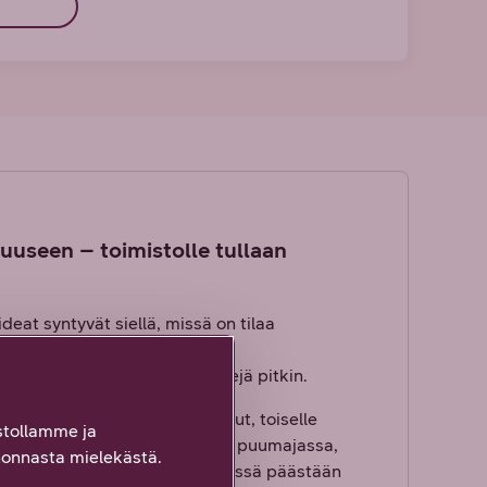
useen – toimistolle tullaan
eat syntyvät siellä, missä on tilaa
eet. Siksi suhtaudumme innolla
pää löytyy yhä useampia reittejä pitkin.
ä. Yhdelle sopii aikaiset aamut, toiselle
tollamme ja
 töitä missä ja milloin haluat; puumajassa,
onnasta mielekästä.
Kun tavoitteet täyttyvät ja yhdessä päästään