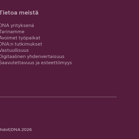
Tietoa meistä
DNA yrityksenä
Tarinamme
Avoimet työpaikat
DNA:n tutkimukset
Vastuullisuus
Digitaalinen yhdenvertaisuus
Saavutettavuus ja esteettömyys
ehdot
|
DNA 2026