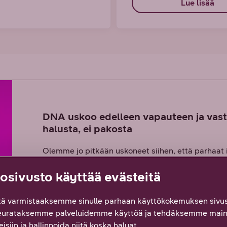
Lue lisää
DNA uskoo edelleen vapauteen ja vastu
halusta, ei pakosta
Olemme jo pitkään uskoneet siihen, että parhaat id
ajatella. Tärkeintä ei ole missä teet, vaan mitä t
sivusto käyttää evästeitä
tulevaisuuden työtapoihin, joilla yhteinen määrän
Vaikka teemme töitä yhdessä, olemme silti yksilöit
ä varmistaaksemme sinulle parhaan käyttökokemuksen sivus
parhaat ideat tuo auringonlasku. Meillä saat tehdä
eurataksemme palveluidemme käyttöä ja tehdäksemme main
kirjastossa, mökillä, toimistolla, lempipaikassa. 
isiin ja hallinnoida niitä koska haluat.