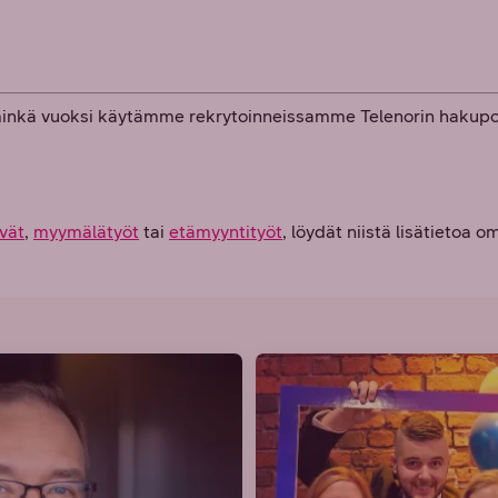
minkä vuoksi käytämme rekrytoinneissamme Telenorin hakupor
vät
,
myymälätyöt
tai
etämyyntityöt
, löydät niistä lisätietoa 