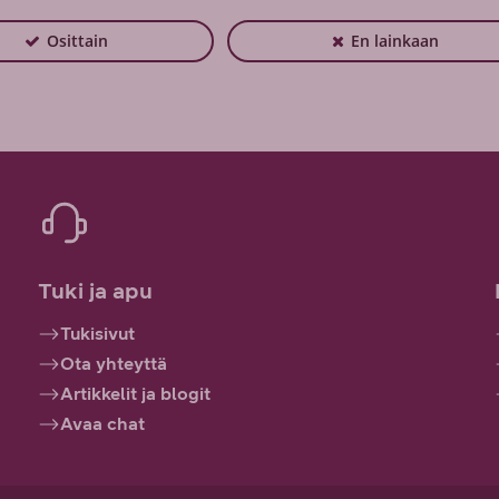
Osittain
En lainkaan
Tuki ja apu
Tukisivut
Ota yhteyttä
Artikkelit ja blogit
Avaa chat