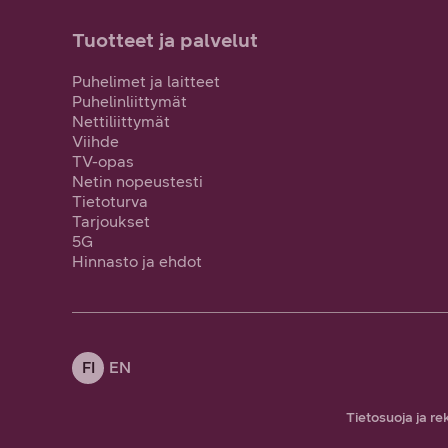
Tuotteet ja palvelut
Puhelimet ja laitteet
Puhelinliittymät
Nettiliittymät
Viihde
TV-opas
Netin nopeustesti
Tietoturva
Tarjoukset
5G
Hinnasto ja ehdot
FI
EN
Tietosuoja ja re