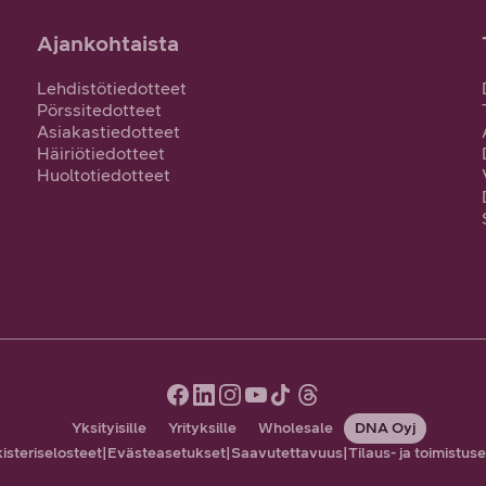
Ajankohtaista
Lehdistötiedotteet
Pörssitedotteet
Asiakastiedotteet
Häiriötiedotteet
Huoltotiedotteet
Yksityisille
Yrityksille
Wholesale
DNA Oyj
kisteriselosteet
|
Evästeasetukset
|
Saavutettavuus
|
Tilaus- ja toimistus