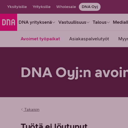
Yksityisille
Yrityksille
Wholesale
DNA Oyj
DNA yrityksenä
Vastuullisuus
Talous
Medial
Avoimet työpaikat
Asiakaspalvelutyöt
Myy
DNA Oyj:n avoi
Takaisin
Työtä ei löytynyt