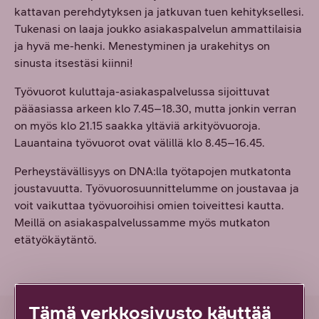
kattavan perehdytyksen ja jatkuvan tuen kehityksellesi.
Tukenasi on laaja joukko asiakaspalvelun ammattilaisia
ja hyvä me-henki. Menestyminen ja urakehitys on
sinusta itsestäsi kiinni!
Työvuorot kuluttaja-asiakaspalvelussa sijoittuvat
pääasiassa arkeen klo 7.45–18.30, mutta jonkin verran
on myös klo 21.15 saakka yltäviä arkityövuoroja.
Lauantaina työvuorot ovat välillä klo 8.45–16.45.
Perheystävällisyys on DNA:lla työtapojen mutkatonta
joustavuutta. Työvuorosuunnittelumme on joustavaa ja
voit vaikuttaa työvuoroihisi omien toiveittesi kautta.
Meillä on asiakaspalvelussamme myös mutkaton
etätyökäytäntö.
Tämä verkkosivusto käyttää