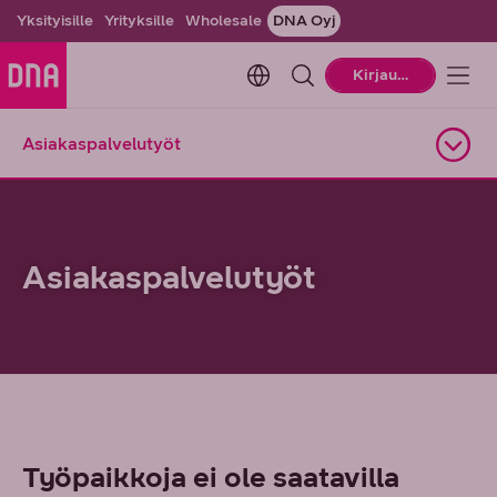
Yksityisille
Yrityksille
Wholesale
DNA Oyj
Change language. Current la
Kirjaudu
Asiakaspalvelutyöt
Avaa alasivuvalikko
Asiakaspalvelutyöt
Työpaikkoja ei ole saatavilla