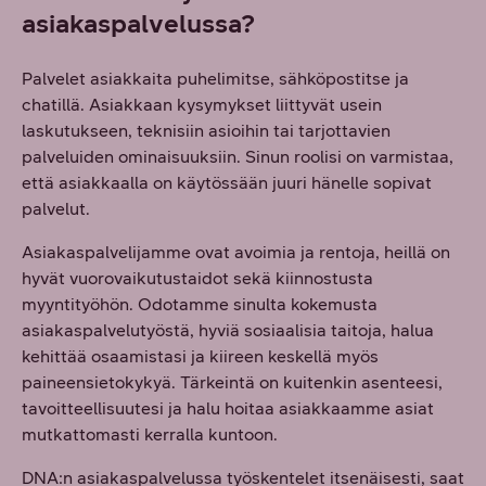
asiakaspalvelussa?
Palvelet asiakkaita puhelimitse, sähköpostitse ja
chatillä. Asiakkaan kysymykset liittyvät usein
laskutukseen, teknisiin asioihin tai tarjottavien
palveluiden ominaisuuksiin. Sinun roolisi on varmistaa,
että asiakkaalla on käytössään juuri hänelle sopivat
palvelut.
Asiakaspalvelijamme ovat avoimia ja rentoja, heillä on
hyvät vuorovaikutustaidot sekä kiinnostusta
myyntityöhön. Odotamme sinulta kokemusta
asiakaspalvelutyöstä, hyviä sosiaalisia taitoja, halua
kehittää osaamistasi ja kiireen keskellä myös
paineensietokykyä. Tärkeintä on kuitenkin asenteesi,
tavoitteellisuutesi ja halu hoitaa asiakkaamme asiat
mutkattomasti kerralla kuntoon.
DNA:n asiakaspalvelussa työskentelet itsenäisesti, saat