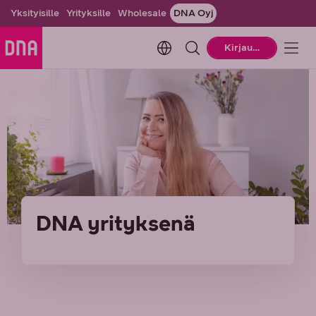
Yksityisille
Yrityksille
Wholesale
DNA Oyj
Change language. Current la
Kirjaudu
DNA yrityksenä