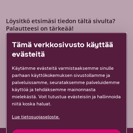
Löysitkö etsimäsi tiedon tältä sivulta?
Palautteesi on tärkeää!
4
vastausta
Tämä verkkosivusto käyttää
evästeitä
Kyllä löysin
Osittain
Käytämme evästeitä varmistaaksemme sinulle
parhaan käyttökokemuksen sivustollamme ja
En lainkaan
palveluissamme, seurataksemme palveluidemme
käyttöä ja tehdäksemme mainonnasta
mielekästä. Voit tutustua evästeisiin ja hallinnoida
Vähän epäselvää
niitä koska haluat.
Lue tietosuojaseloste.