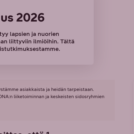
mus 2026
yy lapsien ja nuorien
 liittyviin ilmiöihin. Tältä
ulaistutkimuksestamme.
stämme asiakkaista ja heidän tarpeistaan.
 DNA:n liiketoiminnan ja keskeisten sidosryhmien