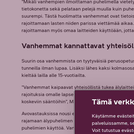
”Mikäli vanhempien ilmoittaman puhelimella vietetyn
tietokonetta sekä pelataan pelejä muulla kuin puheli
suurempi. Tästä huolimatta vanhemmat ovat tietoisia
rajoittamaan lasten niiden parissa viettämää aikaa.
rajoittamaan myös omaa laitteiden käyttöään, jotta 
Vanhemmat kannattavat yhteisölli
Suurin osa vanhemmista on tyytyväisiä perusopetusl
tunneilla ilman lupaa. Lisäksi lähes kaksi kolmasosa
kieltää lailla alle 15-vuotiailta.
”Vanhemmat kaipaavat yhteisöllistä tukea älylaitte
rajoituksia omalle lapselle, kun ne koskevat kaikkia 
Tämä verkko
koskeviin sääntöihin”, Mälkiä sanoo.
Avovastauksissa nousi esille toive kaikkia koskeviin 
Käytämme evästeit
rajamaan älypuhelimen käyttöä pienimmillä lapsilla 
palveluissamme, s
puhelimien käyttöä. Vanhemmat kaipaavat myös samo
Voit tutustua eväste