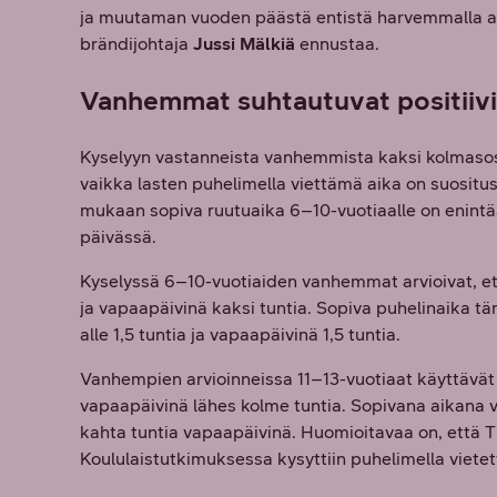
ja muutaman vuoden päästä entistä harvemmalla al
brändijohtaja
Jussi Mälkiä
ennustaa.
Vanhemmat suhtautuvat positiivis
Kyselyyn vastanneista vanhemmista kaksi kolmasosaa
vaikka lasten puhelimella viettämä aika on suositus
mukaan sopiva ruutuaika 6–10-vuotiaalle on enintään
päivässä.
Kyselyssä 6–10-vuotiaiden vanhemmat arvioivat, että
ja vapaapäivinä kaksi tuntia. Sopiva puhelinaika tä
alle 1,5 tuntia ja vapaapäivinä 1,5 tuntia.
Vanhempien arvioinneissa 11–13-vuotiaat käyttävät p
vapaapäivinä lähes kolme tuntia. Sopivana aikana va
kahta tuntia vapaapäivinä. Huomioitavaa on, että 
Koululaistutkimuksessa kysyttiin puhelimella vietet