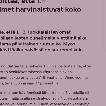
ttaa, että 1.–
imet harvinaistuvat koko
ä, että 1.–3.-luokkalaisten omat
sijaan lasten puhelimella viettämä aika
tama päivittäinen ruutuaika. Myös
käyttöaika päivässä on suurempi kuin
oudattaa tällä hetkellä THL:n suositusta siitä, ettei
Lasten henkilökohtaisessa käytössä olevien
nut laskua erityisesti 7–9-vuotiailla. Viime vuonna
in, tänä vuonna vain 37 prosentilla.
n mukaan käytännössä lähes kaikilla 7-vuotiailla oli
suurimmalla osalla se oli älypuhelin. Nyt 7-vuotiaista
tö on kellopuhelimia. Uskon, että laiva on kääntynyt,