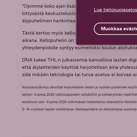
”Opimme koko ajan lisää puhelinten vaikutuksista, 
Lue tietosuojaselos
liittyvästä keskustelusta. Tämä näkyy Koululaistutk
älypuhelimen hankintaa halutaan lykätä myöhemmäk
Muokkaa eväste
Tästä kertoo myös kellopuhelinten määrän moninker
aikana. Kellopuhelin on yksi keino lykätä lapsen o
yhteydenpidolle syntyy esimerkiksi koulun aloituks
DNA tukee THL:n julkaisemia kansallisia lasten digis
että älylaitteiden käyttöä harjoitellaan aina yhdes
sillä mikään teknologia tai turva-asetus ei korvaa a
Koululaistutkimus selvittää kouluikäisten lasten ja nuorten puhelimen käyttö
lähtien. Vuonna 2026 tutkimuspaneeli vaihdettiin ja kohderyhmän määrittel
soveltuvin osin. Vuonna 2026 tutkimuksen tiedonkeruu toteutettiin Norstat
5–16-vuotiaan lapsen vanhempaa. Vastaajamäärä on aikaisempaa suurempi