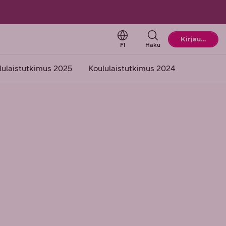
Change language. Current l
Kirjaudu
FI
Haku
lulaistutkimus 2025
Koululaistutkimus 2024