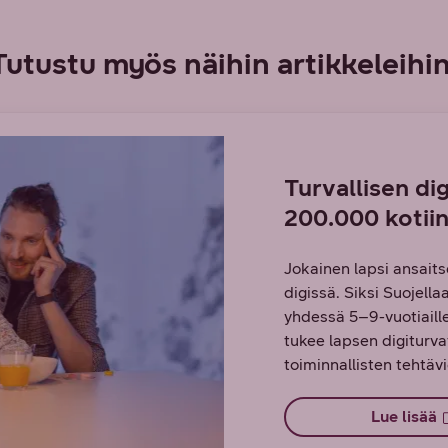
Tutustu myös näihin artikkeleihin
Turvallisen di
200.000 kotii
Jokainen lapsi ansait
digissä. Siksi Suojell
yhdessä 5–9-vuotiaille
tukee lapsen digiturva
toiminnallisten tehtävi
Lue lisää