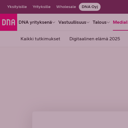
Yksityisille
Yrityksille
Wholesale
DNA Oyj
DNA yrityksenä
Vastuullisuus
Talous
Medial
Kaikki tutkimukset
Digitaalinen elämä 2025