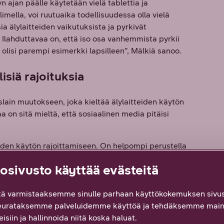
 ajan päälle käytetään vielä tablettia ja
mella, voi ruutuaika todellisuudessa olla vielä
 älylaitteiden vaikutuksista ja pyrkivät
 Ilahduttavaa on, että iso osa vanhemmista pyrkii
olisi parempi esimerkki lapsilleen”, Mälkiä sanoo.
siä rajoituksia
ain muutokseen, joka kieltää älylaitteiden käytön
a on sitä mieltä, että sosiaalinen media pitäisi
iden käytön rajoittamiseen. On helpompi perustella
ja voi vedota toiseenkin auktoriteettiin tai kaikkia
sivusto käyttää evästeitä
valtakunnallisiin rajoitustoimiin, kuten lakia
ä varmistaaksemme sinulle parhaan käyttökokemuksen sivus
sekä valtiolle ja kouluille enemmän keinoja rajoittaa
eurataksemme palveluidemme käyttöä ja tehdäksemme main
ja sääntöjä kaikille eri puolilla Suomea.
isiin ja hallinnoida niitä koska haluat.