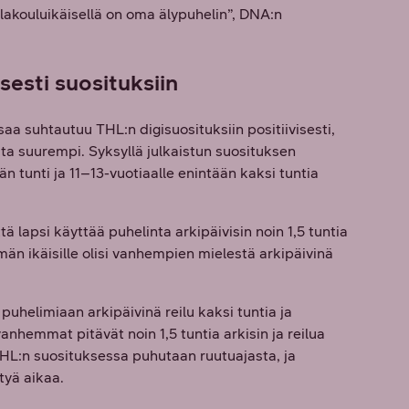
akouluikäisellä on oma älypuhelin”, DNA:n
esti suosituksiin
 suhtautuu THL:n digisuosituksiin positiivisesti,
ta suurempi. Syksyllä julkaistun suosituksen
 tunti ja 11–13-vuotiaalle enintään kaksi tuntia
 lapsi käyttää puhelinta arkipäivisin noin 1,5 tuntia
män ikäisille olisi vanhempien mielestä arkipäivinä
uhelimiaan arkipäivinä reilu kaksi tuntia ja
nhemmat pitävät noin 1,5 tuntia arkisin ja reilua
THL:n suosituksessa puhutaan ruutuajasta, ja
tyä aikaa.