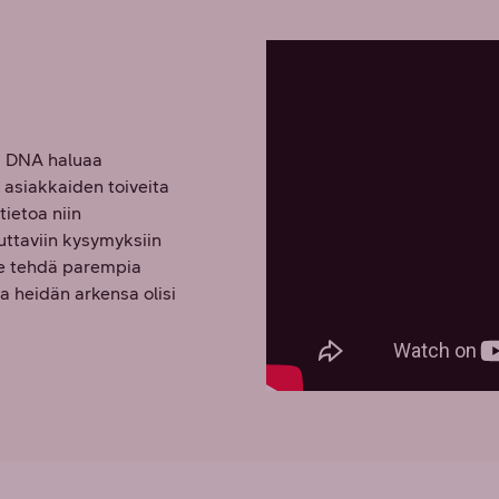
. DNA haluaa
ä asiakkaiden toiveita
tietoa niin
uttaviin kysymyksiin
me tehdä parempia
ta heidän arkensa olisi