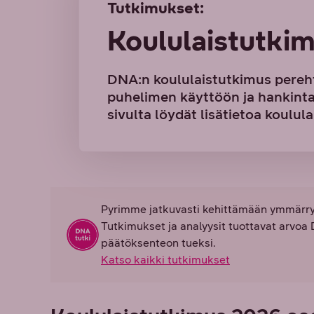
Tutkimukset:
Koululais­tutki
DNA:n koululaistutkimus pereht
puhelimen käyttöön ja hankintaan
sivulta löydät lisätietoa koul
Pyrimme jatkuvasti kehittämään ymmärry
Tutkimukset ja analyysit tuottavat arvoa
päätöksenteon tueksi.
Katso kaikki tutkimukset