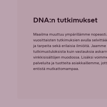
DNA:n tutkimukset
Maailma muuttuu ympärillämme nopeasti
vuosittaisten tutkimuksien avulla selvittä
ja tarpeita sekä erilaisia ilmiöitä. Jaamme 
tutkimustuloksista kuin vastauksia askarr
vinkkisisältöjen muodossa. Lisäksi voim
palveluita ja tuotteita asiakkaillemme, jot
entistä mutkattomampaa.