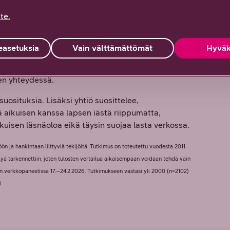
ja vanhemmat ovat perillä älylaitteiden käyttöön
te.
imuksessa, josta esille nousee trendi, että lapsen
si”, Mälkiä toteaa.
asetuksia
Vain välttämättömät
Hyväk
taistuminen 7–9-vuotiailla parin viime vuoden
man älypuhelimen hankintaa, kun tarve
en yhteydessä.
uosituksia. Lisäksi yhtiö suosittelee,
sä aikuisen kanssa lapsen iästä riippumatta,
ikuisen läsnäoloa eikä täysin suojaa lasta verkossa.
ön ja hankintaan liittyviä tekijöitä. Tutkimus on toteutettu vuodesta 2011
yä tarkennettiin, joten tulosten vertailua aikaisempaan voidaan tehdä vain
in verkkopaneelissa 17.–24.2.2026. Tutkimukseen vastasi yli 2000 (n=2102)
.