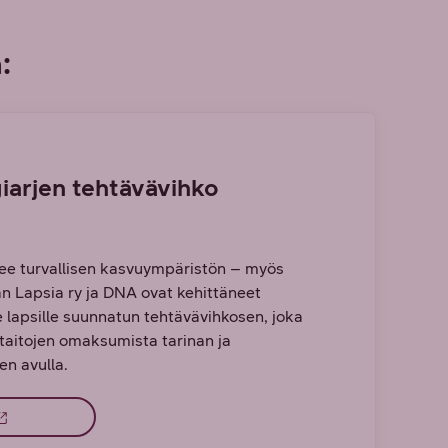
:
giarjen tehtävävihko
n
see turvallisen kasvuympäristön – myös
aan Lapsia ry ja DNA ovat kehittäneet
 lapsille suunnatun tehtävävihkosen, joka
taitojen omaksumista tarinan ja
en avulla.