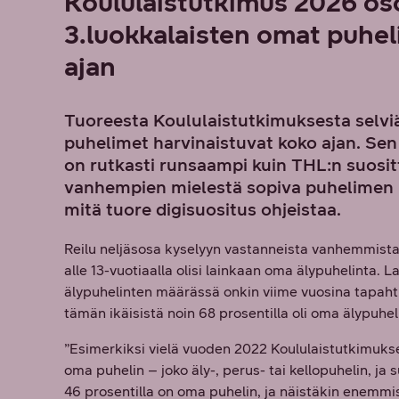
Koululaistutkimus 2026 osoi
3.luokkalaisten omat puhel
ajan
Tuoreesta Koululaistutkimuksesta selviä
puhelimet harvinaistuvat koko ajan. Sen 
on rutkasti runsaampi kuin THL:n suosit
vanhempien mielestä sopiva puhelimen 
mitä tuore digisuositus ohjeistaa.
Reilu neljäsosa kyselyyn vastanneista vanhemmista n
alle 13-vuotiaalla olisi lainkaan oma älypuhelinta. 
älypuhelinten määrässä onkin viime vuosina tapahtu
tämän ikäisistä noin 68 prosentilla oli oma älypuhel
”Esimerkiksi vielä vuoden 2022 Koululaistutkimukse
oma puhelin – joko äly-, perus- tai kellopuhelin, ja 
46 prosentilla on oma puhelin, ja näistäkin enemmis