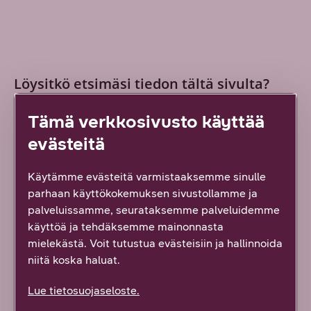
Löysitkö etsimäsi tiedon tältä sivulta?
Palautteesi on tärkeää!
Tämä verkkosivusto käyttää
Vastaa ensimmäisenä!
evästeitä
Kyllä löysin
Käytämme evästeitä varmistaaksemme sinulle
Osittain
parhaan käyttökokemuksen sivustollamme ja
palveluissamme, seurataksemme palveluidemme
käyttöä ja tehdäksemme mainonnasta
En lainkaan
mielekästä. Voit tutustua evästeisiin ja hallinnoida
niitä koska haluat.
Vähän epäselvää
Lue tietosuojaseloste.