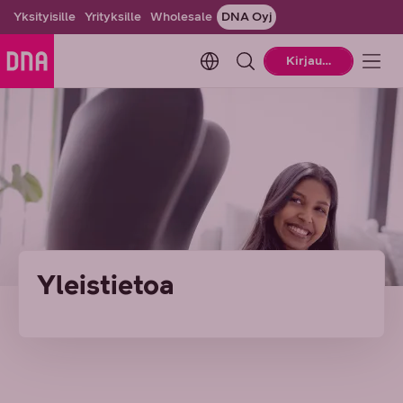
Yksityisille
Yrityksille
Wholesale
DNA Oyj
Change language. Current la
Kirjaudu
Yleistietoa