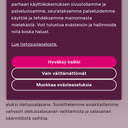
parhaan käyttökokemuksen sivustollamme ja
Älykodin laitteiden tietosuoja
palveluissamme, seurataksemme palveluidemme
käyttöä ja tehdäksemme mainonnasta
mielekästä. Voit tutustua evästeisiin ja hallinnoida
Kodin oman langattoman sisäverkon salaus ja
niitä koska haluat.
verkkomodeemin hyvä salasananhallinta ovat
avainasemassa, jotta verkon käyttäjien tiedot pysyvät
Lue tietosuojaseloste.
turvassa. Älykodeissa verkon käyttäjiin voi kuulua myös
äly-TV, verkkoon kytketty robotti-imuri ja muita
älykkäitä laitteita.
Hyväksy kaikki
Vain välttämättömät
Kodin modeemit
Muokkaa evästeasetuksia
DNA:n toimittaman kodin modeemin hallintasivun
salasanaa ei voi poistaa käytöstä, mutta käytössä on
aluksi oletussalasana. Suosittelemme asiakkaillemme
vahvasti oletussalasanan vaihtamista ja salasanan
säännöllistä vaihtoa.