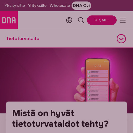
Yksityisille
Yrityksille
Wholesale
DNA Oyj
Change language. Current la
Kirjaudu
Tietoturvataito
Avaa alasivuvalikko
Mistä on hyvät
tietoturvataidot tehty?