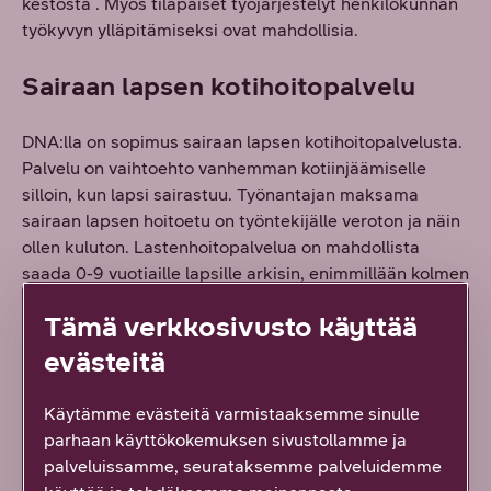
kestosta . Myös tilapäiset työjärjestelyt henkilökunnan
työkyvyn ylläpitämiseksi ovat mahdollisia.
Sairaan lapsen kotihoitopalvelu
DNA:lla on sopimus sairaan lapsen kotihoitopalvelusta.
Palvelu on vaihtoehto vanhemman kotiinjäämiselle
silloin, kun lapsi sairastuu. Työnantajan maksama
sairaan lapsen hoitoetu on työntekijälle veroton ja näin
ollen kuluton. Lastenhoitopalvelua on mahdollista
saada 0-9 vuotiaille lapsille arkisin, enimmillään kolmen
päivän ajaksi yhtä sairautta kohti.
Tämä verkkosivusto käyttää
evästeitä
Käytämme evästeitä varmistaaksemme sinulle
parhaan käyttökokemuksen sivustollamme ja
palveluissamme, seurataksemme palveluidemme