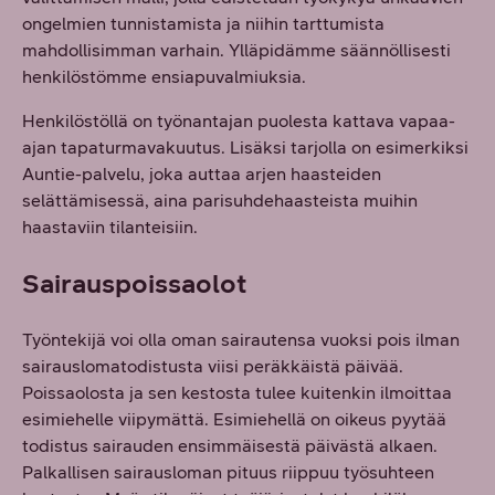
ongelmien tunnistamista ja niihin tarttumista
mahdollisimman varhain. Ylläpidämme säännöllisesti
henkilöstömme ensiapuvalmiuksia.
Henkilöstöllä on työnantajan puolesta kattava vapaa-
ajan tapaturmavakuutus. Lisäksi tarjolla on esimerkiksi
Auntie-palvelu, joka auttaa arjen haasteiden
selättämisessä, aina parisuhdehaasteista muihin
haastaviin tilanteisiin.
Sairauspoissaolot
Työntekijä voi olla oman sairautensa vuoksi pois ilman
sairauslomatodistusta viisi peräkkäistä päivää.
Poissaolosta ja sen kestosta tulee kuitenkin ilmoittaa
esimiehelle viipymättä. Esimiehellä on oikeus pyytää
todistus sairauden ensimmäisestä päivästä alkaen.
Palkallisen sairausloman pituus riippuu työsuhteen