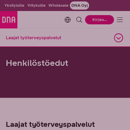
Yksityisille
Yrityksille
Wholesale
DNA Oyj
Change language. Current la
Kirjaudu
Laajat työterveyspalvelut
Avaa alasivuvalikko
Henkilöstöedut
Laajat työterveyspalvelut