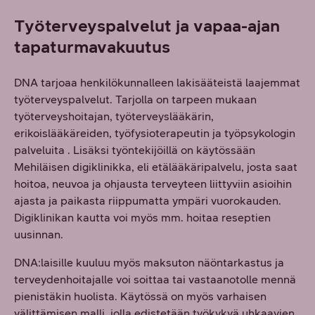
Työterveyspalvelut ja vapaa-ajan
tapaturmavakuutus
DNA tarjoaa henkilökunnalleen lakisääteistä laajemmat
työterveyspalvelut. Tarjolla on tarpeen mukaan
työterveyshoitajan, työterveyslääkärin,
erikoislääkäreiden, työfysioterapeutin ja työpsykologin
palveluita . Lisäksi työntekijöillä on käytössään
Mehiläisen digiklinikka, eli etälääkäripalvelu, josta saat
hoitoa, neuvoa ja ohjausta terveyteen liittyviin asioihin
ajasta ja paikasta riippumatta ympäri vuorokauden.
Digiklinikan kautta voi myös mm. hoitaa reseptien
uusinnan.
DNA:laisille kuuluu myös maksuton näöntarkastus ja
terveydenhoitajalle voi soittaa tai vastaanotolle mennä
pienistäkin huolista. Käytössä on myös varhaisen
välittämisen malli, jolla edistetään työkykyä uhkaavien