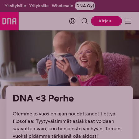
Yksityisille
Yrityksille
Wholesale
DNA Oyj
Change language. Current la
Kirjaudu
DNA <3 Perhe
Olemme jo vuosien ajan noudattaneet tiettyä
filosofiaa: Tyytyväisimmät asiakkaat voidaan
saavuttaa vain, kun henkilöstö voi hyvin. Tämän
vuoksi pidämme tärkeänä olla aidosti