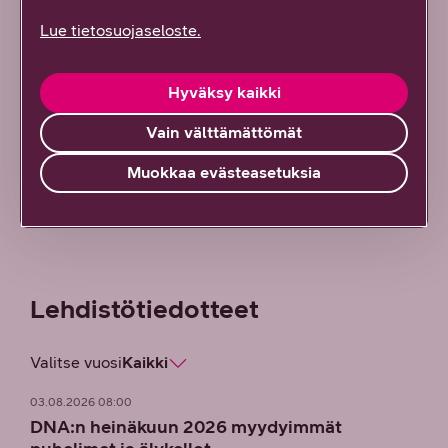
Lue tietosuojaseloste.
Medialle
DNA:n uutishuoneesta löydät viimeisimmät
Hyväksy kaikki
uutiset ja kuvapankin.
Vain välttämättömät
Tutustu
Muokkaa evästeasetuksia
Lehdistö­tiedotteet
Valitse vuosi
Kaikki
03.08.2026 08:00
DNA:n heinäkuun 2026 myydyimmät