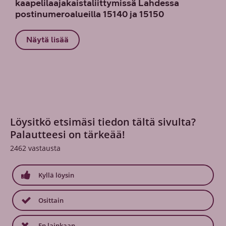
kaapelilaajakaistaliittymissä Lahdessa
postinumeroalueilla 15140 ja 15150
Näytä lisää
Löysitkö etsimäsi tiedon tältä sivulta?
Palautteesi on tärkeää!
2462
vastausta
Kyllä löysin
Osittain
En lainkaan