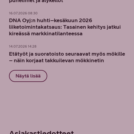
puhelimet ja älykellot
16.07.2026 08:30
DNA Oyj:n huhti–kesäkuun 2026
liiketoimintakatsaus: Tasainen kehitys jatkui
kireässä markkinatilanteessa
14.07.2026 14:28
Etätyöt ja suoratoisto seuraavat myös mökille
– näin korjaat takkuilevan mökkinetin
Näytä lisää
Asiakas­tiedotteet