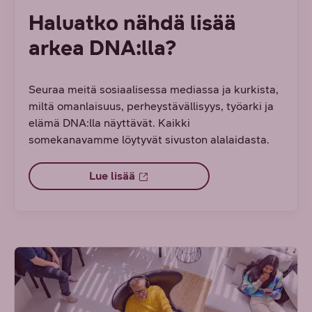
Haluatko nähdä lisää
arkea DNA:lla?
Seuraa meitä sosiaalisessa mediassa ja kurkista,
miltä omanlaisuus, perheystävällisyys, työarki ja
elämä DNA:lla näyttävät. Kaikki
somekanavamme löytyvät sivuston alalaidasta.
Lue lisää