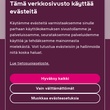
En lainkaan
Tämä verkkosivusto käyttää
evästeitä
Vähän epäselvää
Käytämme evästeitä varmistaaksemme sinulle
parhaan käyttökokemuksen sivustollamme ja
palveluissamme, seurataksemme palveluidemme
käyttöä ja tehdäksemme mainonnasta
mielekästä. Voit tutustua evästeisiin ja hallinnoida
niitä koska haluat.
Lue tietosuojaseloste.
Hallinnoi palveluitasi
Kirjaudu sisään
Hyväksy kaikki
Oma DNA
Vain välttämättömät
Prepaid-asiakkaat
Muokkaa evästeasetuksia