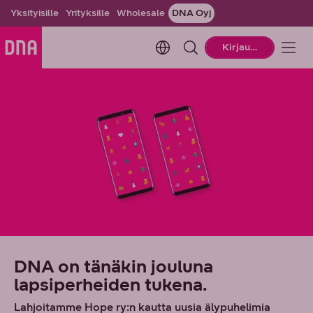
Yksityisille
Yrityksille
Wholesale
DNA Oyj
Change language. Current la
Kirjaudu
DNA on tänäkin jouluna
lapsiperheiden tukena.
Lahjoitamme Hope ry:n kautta uusia älypuhelimia