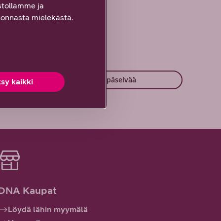
tollamme ja
onnasta mielekästä.
Vähän epäselvää
sy kaikki
DNA Kaupat
Löydä lähin myymälä