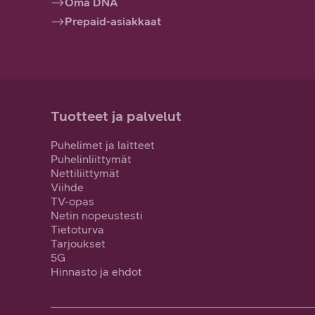
Oma DNA
Prepaid-asiakkaat
Tuotteet ja palvelut
Puhelimet ja laitteet
Puhelinliittymät
Nettiliittymät
Viihde
TV-opas
Netin nopeustesti
Tietoturva
Tarjoukset
5G
Hinnasto ja ehdot