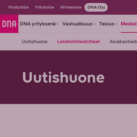
Yksityisille
Yrityksille
Wholesale
DNA Oyj
DNA yrityksenä
Vastuullisuus
Talous
Medial
Uutishuone
Lehdistötiedotteet
Asiakastied
Uutishuone