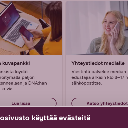
 kuvapankki
Yhteystiedot medialle
nkista löydät
Viestintä palvelee median
röitymällä paljon
edustajia arkisin klo 8–17
ikennealaan ja DNA:han
sähköpostitse.
ä kuvia.
Lue lisää
Katso yhteystiedot
sivusto käyttää evästeitä