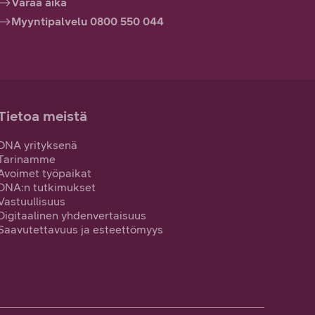
Varaa aika
Myyntipalvelu 0800 550 044
Tietoa meistä
DNA yrityksenä
Tarinamme
Avoimet työpaikat
DNA:n tutkimukset
Vastuullisuus
Digitaalinen yhdenvertaisuus
Saavutettavuus ja esteettömyys