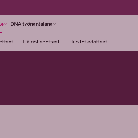
le
DNA työnantajana
otteet
Häiriötiedotteet
Huoltotiedotteet