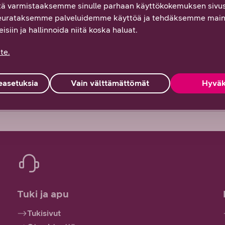
ä varmistaaksemme sinulle parhaan käyttökokemuksen sivus
eurataksemme palveluidemme käyttöä ja tehdäksemme main
isiin ja hallinnoida niitä koska haluat.
 Palautteesi on tärkeää!
te.
Osittain
En lainkaan
asetuksia
Vain välttämättömät
Hyväk
Tuki ja apu
Tukisivut