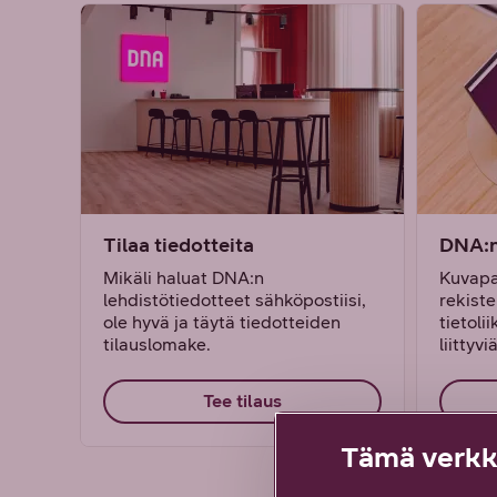
Tilaa tiedotteita
DNA:n
Mikäli haluat DNA:n
Kuvapa
lehdistötiedotteet sähköpostiisi,
rekiste
ole hyvä ja täytä tiedotteiden
tietoli
tilauslomake.
liittyvi
Tee tilaus
Tämä verkko