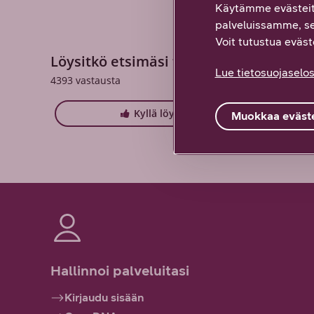
Käytämme evästeit
palveluissamme, s
Voit tutustua eväste
Löysitkö etsimäsi tiedon tältä sivulta?
Lue tietosuojaselos
4393
vastausta
Kyllä löysin
Muokkaa eväste
Hallinnoi palveluitasi
Kirjaudu sisään