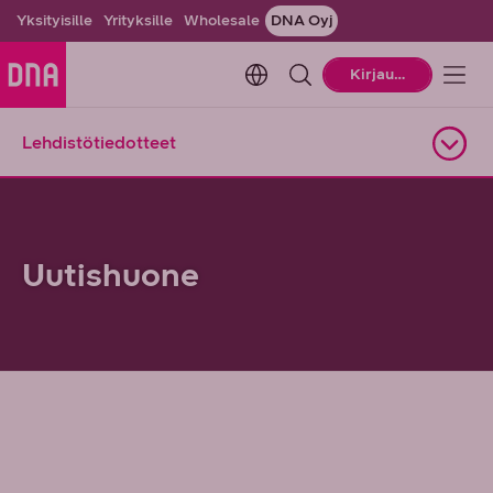
Yksityisille
Yrityksille
Wholesale
DNA Oyj
Change language. Current la
Kirjaudu
Lehdistötiedotteet
Avaa alasivuvalikko
Uutishuone