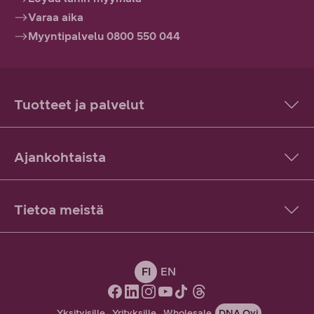
Varaa aika
Myyntipalvelu 0800 550 044
Tuotteet ja palvelut
Ajankohtaista
Tietoa meistä
FI
EN
Yksityisille
Yrityksille
Wholesale
DNA Oyj