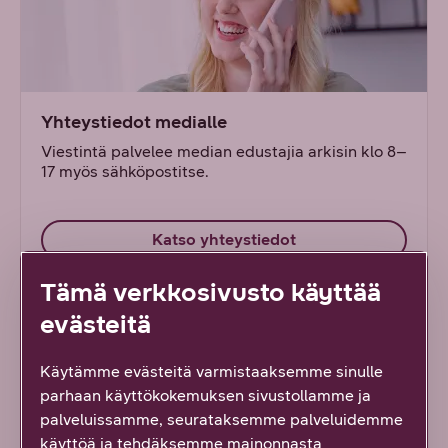
Yhteystiedot medialle
Viestintä palvelee median edustajia arkisin klo 8–
17 myös sähköpostitse.
Katso yhteystiedot
Tämä verkkosivusto käyttää
evästeitä
Käytämme evästeitä varmistaaksemme sinulle
parhaan käyttökokemuksen sivustollamme ja
palveluissamme, seurataksemme palveluidemme
käyttöä ja tehdäksemme mainonnasta