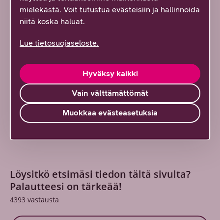
mielekästä. Voit tutustua evästeisiin ja hallinnoida
niitä koska haluat.
DNA:n blogit & artikkelit
Lue tietosuojaseloste.
DNA:n blogeista & artikkeleista löydät
ajankohtaista tietoa tietoliikennealaan liittyen.
Hyväksy kaikki
Lue lisää
Vain välttämättömät
Muokkaa evästeasetuksia
Löysitkö etsimäsi tiedon tältä sivulta?
Palautteesi on tärkeää!
4393
vastausta