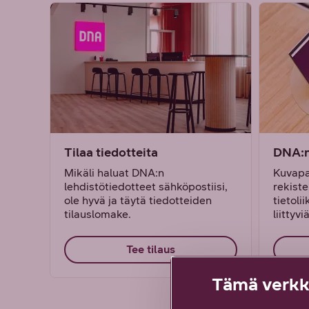
Tilaa tiedotteita
DNA:n
Mikäli haluat DNA:n
Kuvapa
lehdistötiedotteet sähköpostiisi,
rekiste
ole hyvä ja täytä tiedotteiden
tietoli
tilauslomake.
liittyvi
Tee tilaus
Tämä verkko