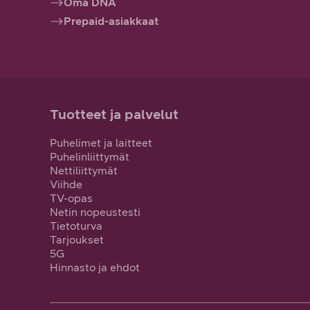
Oma DNA
Prepaid-asiakkaat
Tuotteet ja palvelut
Puhelimet ja laitteet
Puhelinliittymät
Nettiliittymät
Viihde
TV-opas
Netin nopeustesti
Tietoturva
Tarjoukset
5G
Hinnasto ja ehdot