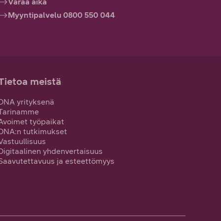
Varaa aika
Myyntipalvelu 0800 550 044
Tietoa meistä
DNA yrityksenä
Tarinamme
Avoimet työpaikat
DNA:n tutkimukset
Vastuullisuus
Digitaalinen yhdenvertaisuus
Saavutettavuus ja esteettömyys