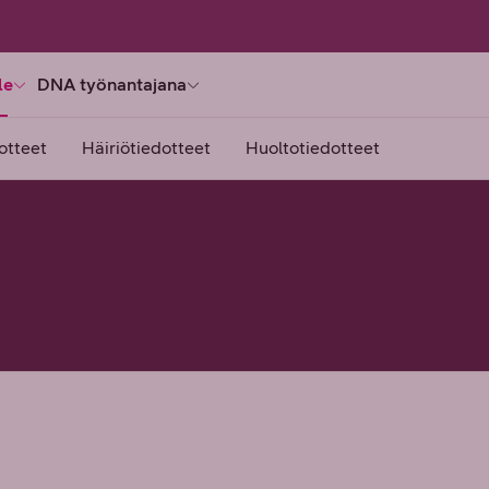
le
DNA työnantajana
otteet
Häiriötiedotteet
Huoltotiedotteet