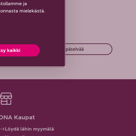
tollamme ja
onnasta mielekästä.
Vähän epäselvää
sy kaikki
DNA Kaupat
Löydä lähin myymälä