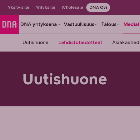
Yksityisille
Yrityksille
Wholesale
DNA Oyj
DNA yrityksenä
Vastuullisuus
Talous
Medial
Uutishuone
Lehdistötiedotteet
Asiakastied
Uutishuone