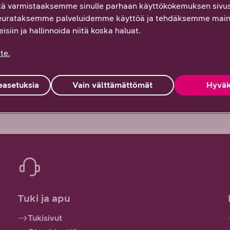
ä varmistaaksemme sinulle parhaan käyttökokemuksen sivus
eurataksemme palveluidemme käyttöä ja tehdäksemme main
isiin ja hallinnoida niitä koska haluat.
 Palautteesi on tärkeää!
te.
Osittain
En lainkaan
asetuksia
Vain välttämättömät
Hyväk
Tuki ja apu
Tukisivut