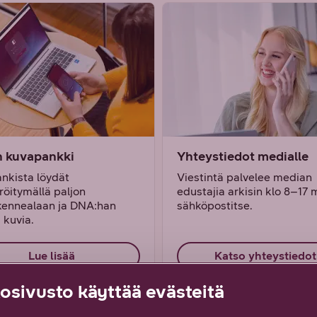
 kuvapankki
Yhteystiedot medialle
nkista löydät
Viestintä palvelee median
röitymällä paljon
edustajia arkisin klo 8–17
ikennealaan ja DNA:han
sähköpostitse.
ä kuvia.
Lue lisää
Katso yhteystiedot
sivusto käyttää evästeitä