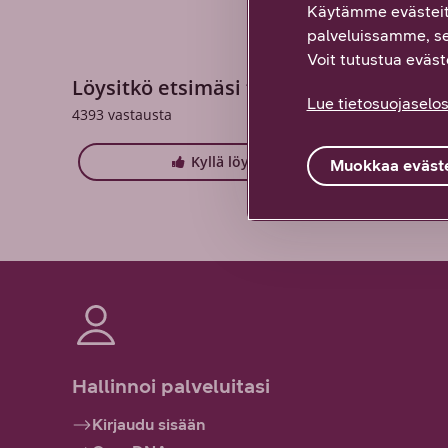
Käytämme evästeit
palveluissamme, s
Voit tutustua eväste
Löysitkö etsimäsi tiedon tältä sivulta?
Lue tietosuojaselos
4393
vastausta
Kyllä löysin
Muokkaa eväste
Hallinnoi palveluitasi
Kirjaudu sisään