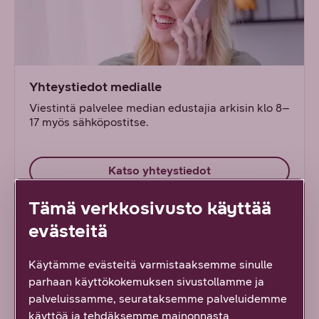
Yhteystiedot medialle
Viestintä palvelee median edustajia arkisin klo 8–
17 myös sähköpostitse.
Katso yhteystiedot
Tämä verkkosivusto käyttää
evästeitä
Käytämme evästeitä varmistaaksemme sinulle
parhaan käyttökokemuksen sivustollamme ja
palveluissamme, seurataksemme palveluidemme
käyttöä ja tehdäksemme mainonnasta