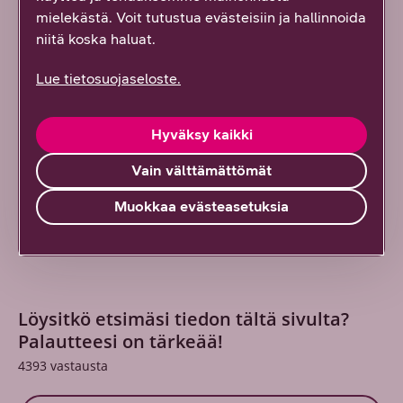
mielekästä. Voit tutustua evästeisiin ja hallinnoida
niitä koska haluat.
DNA:n blogit & artikkelit
Lue tietosuojaseloste.
DNA:n blogeista & artikkeleista löydät
ajankohtaista tietoa tietoliikennealaan liittyen.
Hyväksy kaikki
Lue lisää
Vain välttämättömät
Muokkaa evästeasetuksia
Löysitkö etsimäsi tiedon tältä sivulta?
Palautteesi on tärkeää!
4393
vastausta