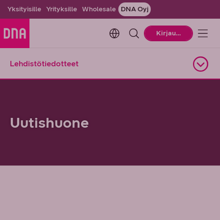
Yksityisille
Yrityksille
Wholesale
DNA Oyj
Change language. Current la
Kirjaudu
Lehdistötiedotteet
Avaa alasivuvalikko
Uutishuone