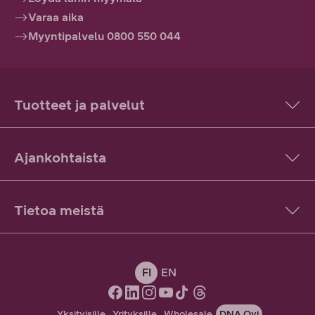
Varaa aika
Myyntipalvelu 0800 550 044
Tuotteet ja palvelut
Ajankohtaista
Tietoa meistä
FI
EN
Yksityisille
Yrityksille
Wholesale
DNA Oyj