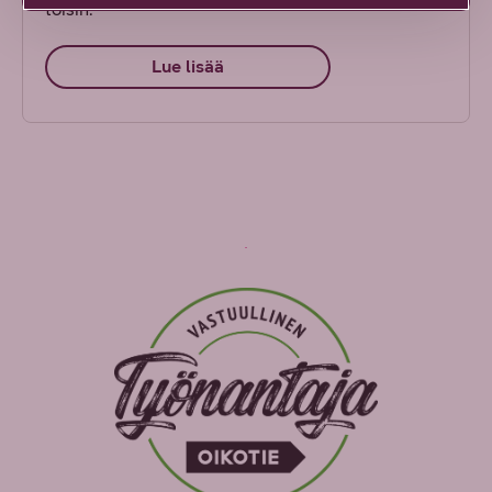
toisin.
Lue lisää