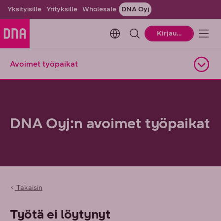
Yksityisille
Yrityksille
Wholesale
DNA Oyj
Change language. Current la
Kirjaudu
Avoimet työpaikat
Avaa alasivuvalikko
DNA Oyj:n avoimet työpaikat
Takaisin
Työtä ei löytynyt