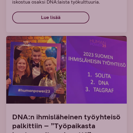
iskostua osaksi DNA:laista työkulttuuria.
Lue lisää
DNA:n ihmisläheinen työyhteisö
palkittiin – ”Työpaikasta