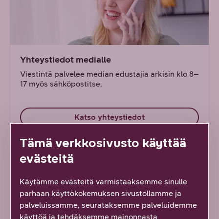
Yhteystiedot medialle
Viestintä palvelee median edustajia arkisin klo 8–
17 myös sähköpostitse.
Katso yhteystiedot
Tämä verkkosivusto käyttää
evästeitä
Käytämme evästeitä varmistaaksemme sinulle
parhaan käyttökokemuksen sivustollamme ja
palveluissamme, seurataksemme palveluidemme
käyttöä ja tehdäksemme mainonnasta