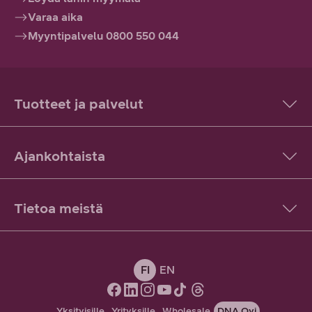
Varaa aika
Myyntipalvelu 0800 550 044
Tuotteet ja palvelut
Ajankohtaista
Tietoa meistä
FI
EN
Yksityisille
Yrityksille
Wholesale
DNA Oyj