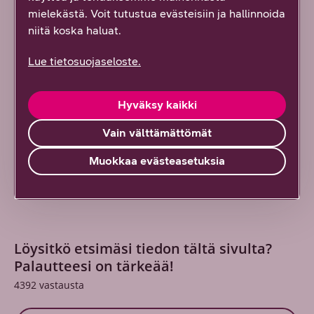
mielekästä. Voit tutustua evästeisiin ja hallinnoida
niitä koska haluat.
DNA:n blogit & artikkelit
Lue tietosuojaseloste.
DNA:n blogeista & artikkeleista löydät
ajankohtaista tietoa tietoliikennealaan liittyen.
Hyväksy kaikki
Lue lisää
Vain välttämättömät
Muokkaa evästeasetuksia
Löysitkö etsimäsi tiedon tältä sivulta?
Palautteesi on tärkeää!
4392
vastausta