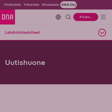
Yksityisille
Yrityksille
Wholesale
DNA Oyj
Change language. Current la
Kirjaudu
Lehdistötiedotteet
Avaa alasivuvalikko
Uutishuone