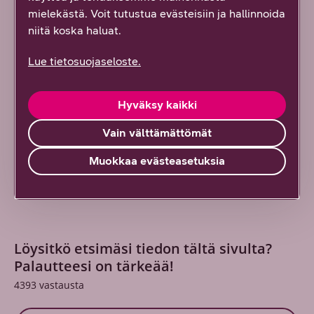
mielekästä. Voit tutustua evästeisiin ja hallinnoida
niitä koska haluat.
DNA:n blogit & artikkelit
Lue tietosuojaseloste.
DNA:n blogeista & artikkeleista löydät
ajankohtaista tietoa tietoliikennealaan liittyen.
Hyväksy kaikki
Lue lisää
Vain välttämättömät
Muokkaa evästeasetuksia
Löysitkö etsimäsi tiedon tältä sivulta?
Palautteesi on tärkeää!
4393
vastausta