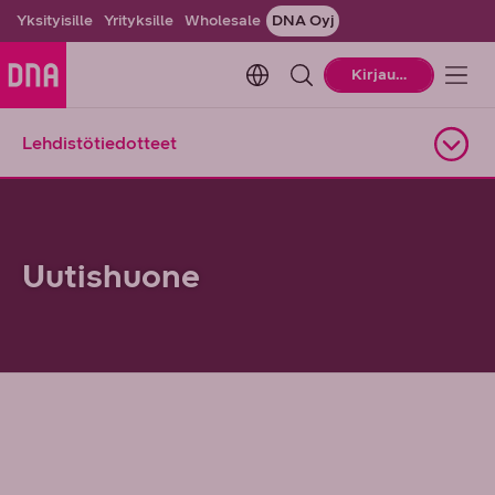
Yksityisille
Yrityksille
Wholesale
DNA Oyj
Change language. Current la
Kirjaudu
Lehdistötiedotteet
Avaa alasivuvalikko
Uutishuone