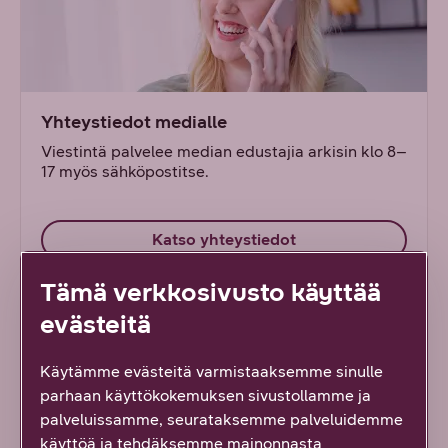
Yhteystiedot medialle
Viestintä palvelee median edustajia arkisin klo 8–
17 myös sähköpostitse.
Katso yhteystiedot
Tämä verkkosivusto käyttää
evästeitä
Käytämme evästeitä varmistaaksemme sinulle
parhaan käyttökokemuksen sivustollamme ja
palveluissamme, seurataksemme palveluidemme
käyttöä ja tehdäksemme mainonnasta