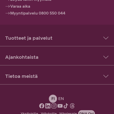
Varaa aika
Myyntipalvelu 0800 550 044
Tuotteet ja palvelut
Ajankohtaista
Tietoa meistä
FI
EN
Yksityisille
Yrityksille
Wholesale
DNA Oyj